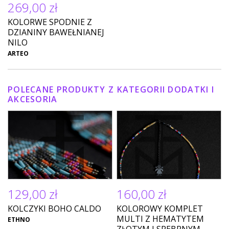
269,00 zł
KOLORWE SPODNIE Z
DZIANINY BAWEŁNIANEJ
NILO
ARTEO
POLECANE PRODUKTY Z KATEGORII DODATKI I
AKCESORIA
129,00 zł
160,00 zł
KOLCZYKI BOHO CALDO
KOLOROWY KOMPLET
MULTI Z HEMATYTEM
ETHNO