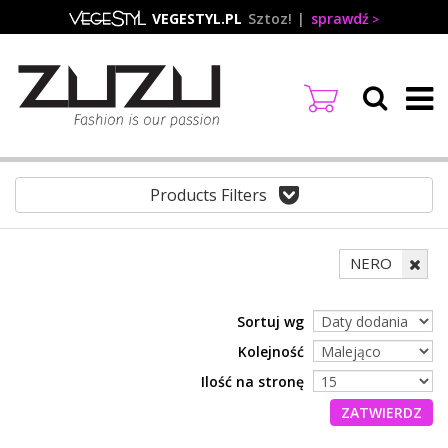
Przejdź
VEGESTYL.PL
Sztoz!
sprawdź
do
treści
Products Filters
NERO
Sortuj wg
Kolejność
Ilość na stronę