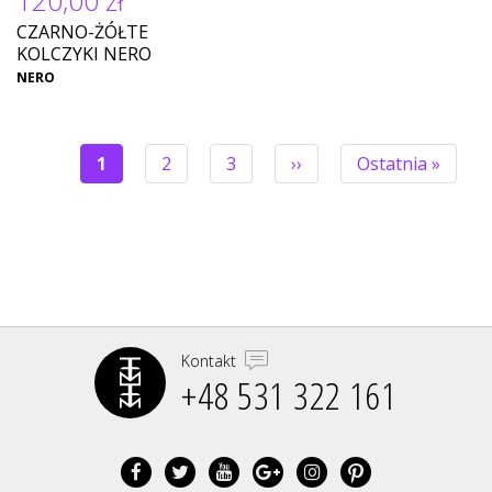
120,00 zł
CZARNO-ŻÓŁTE
KOLCZYKI NERO
NERO
Bieżąca
1
Strona
2
Strona
3
Następna
››
Ostatnia
Ostatnia »
strona
strona
strona
STRONICOWANIE
Kontakt
+48 531 322 161‬