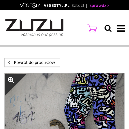
Przejdź
VEGESTYL.PL
Sztoz!
sprawdź
do
treści
Powrót do produktów