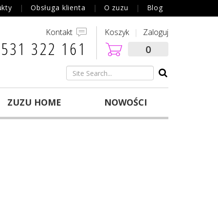
ukty
Obsługa klienta
O zuzu
Blog
Kontakt
Koszyk
Zaloguj
 531 322 161‬
0
ZUZU HOME
NOWOŚCI