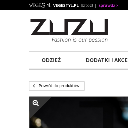
Przejdź
VEGESTYL.PL
Sztoz!
sprawdź
do
treści
ODZIEŻ
DODATKI I AKC
Powrót do produktów