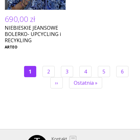
690,00 zł
NIEBIESKIE JEANSOWE
BOLERKO- UPCYCLING i
RECYKLING
ARTEO
Bieżąca
1
Strona
2
Strona
3
Strona
4
Strona
5
Strona
6
strona
STRONICOWANIE
Następna
››
Ostatnia
Ostatnia »
strona
strona
Kontakt