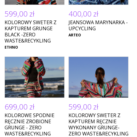
599,00 zł
400,00 zł
KOLOROWY SWETER Z
JEANSOWA MARYNARKA -
KAPTUREM GRUNGE
UPCYCLING
BLACK -ZERO
ARTEO
WASTE&RECYKLING
ETHNO
699,00 zł
599,00 zł
KOLOROWE SPODNIE
KOLOROWY SWETER Z
RĘCZNIE ZROBIONE
KAPTUREM RĘCZNIE
GRUNGE - ZERO
WYKONANY GRUNGE-
WASTE&RECYKLING
ZERO WASTE&RECYKLING