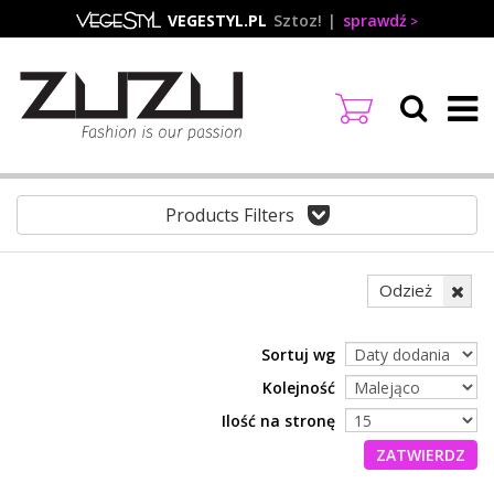
Przejdź
VEGESTYL.PL
Sztoz!
sprawdź
do
treści
Products Filters
Odzież
Sortuj wg
Kolejność
Ilość na stronę