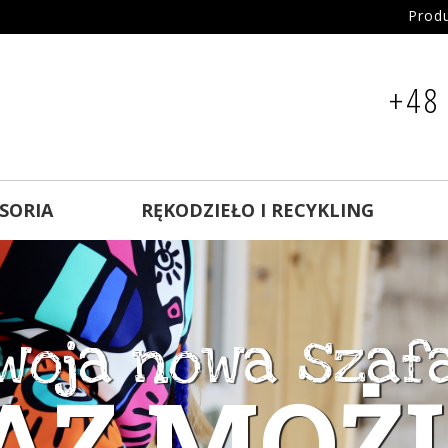
Prod
+48
ESORIA
RĘKODZIEŁO I RECYKLING
woja nowa szaf
zuzu D.N.A.
KOLORY
RY NAS 
AZ MOŻ
każdą ok