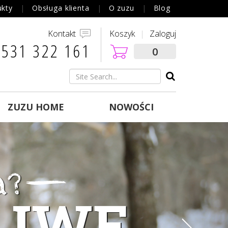
ukty
Obsługa klienta
O zuzu
Blog
Kontakt
Koszyk
Zaloguj
 531 322 161‬
0
ZUZU HOME
NOWOŚCI
a?
KRĘCĄ
LIWE
azję