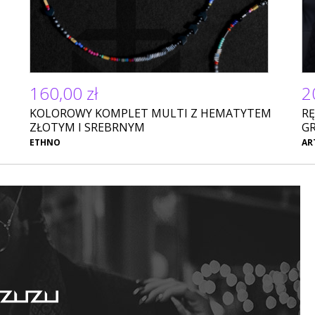
160,00 zł
2
KOLOROWY KOMPLET MULTI Z HEMATYTEM
RĘ
ZŁOTYM I SREBRNYM
G
ETHNO
AR