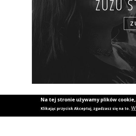
ZUZU 
Z
Na tej stronie używamy plików cookie
Kontakt
Wi
Klikając przycisk Akceptuj, zgadzasz się na to.
+48 531 322 161‬