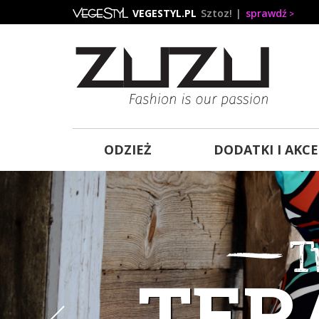
Przejdź
VEGESTYL.PL
Sztoz!
sprawdź
do
treści
ODZIEŻ
DODATKI I AKC
T
KOLO
TER
Na 