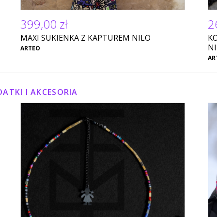
399,00 zł
2
MAXI SUKIENKA Z KAPTUREM NILO
K
N
ARTEO
AR
ATKI I AKCESORIA