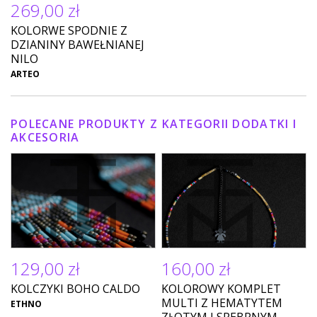
269,00 zł
KOLORWE SPODNIE Z
DZIANINY BAWEŁNIANEJ
NILO
ARTEO
POLECANE PRODUKTY Z KATEGORII DODATKI I
AKCESORIA
129,00 zł
160,00 zł
KOLCZYKI BOHO CALDO
KOLOROWY KOMPLET
MULTI Z HEMATYTEM
ETHNO