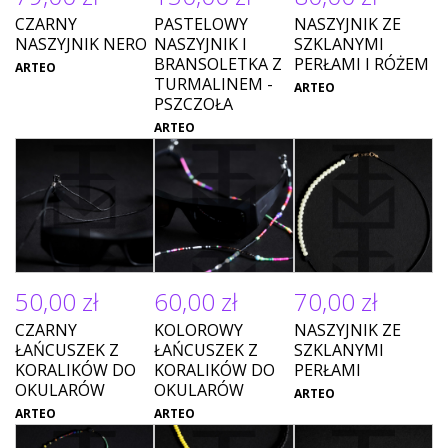
CZARNY
PASTELOWY
NASZYJNIK ZE
NASZYJNIK NERO
NASZYJNIK I
SZKLANYMI
BRANSOLETKA Z
PERŁAMI I RÓŻEM
ARTEO
TURMALINEM -
ARTEO
PSZCZOŁA
ARTEO
50,00 zł
60,00 zł
70,00 zł
CZARNY
KOLOROWY
NASZYJNIK ZE
ŁAŃCUSZEK Z
ŁAŃCUSZEK Z
SZKLANYMI
KORALIKÓW DO
KORALIKÓW DO
PERŁAMI
OKULARÓW
OKULARÓW
ARTEO
ARTEO
ARTEO