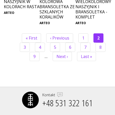
NASZYJNIK W
KOLOROWA
WIELOKOLOROWY
KOLORACH RASTA
BRANSOLETKA ZE
NASZYJNIK I
SZKLANYCH
BRANSOLETKA -
ARTEO
KORALIKÓW
KOMPLET
ARTEO
ARTEO
Pierwsza
« First
Poprzednia
‹ Previous
Strona
1
Bieżąca
2
strona
strona
strona
STRONICOWANIE
Strona
3
Strona
4
Strona
5
Strona
6
Strona
7
Strona
8
Strona
9
…
Następna
Next ›
Ostatnia
Last »
strona
strona
Kontakt
+48 531 322 161‬