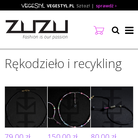
Przejdź
VEGESTYL.PL
Sztoz!
sprawdź
do
treści
Rękodzieło i recykling
79,00 zł
150,00 zł
80,00 zł