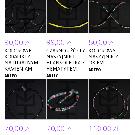
90,00 zł
99,00 zł
80,00 zł
KOLOROWE
CZARNO - ŻÓŁTY
KOLOROWY
KORALIKI Z
NASZYJNIK I
NASZYJNIK Z
NATURALNYMI
BRANSOLETKA Z
OKIEM
KAMIENIAMI
HEMATYTEM
ARTEO
ARTEO
ARTEO
70,00 zł
70,00 zł
110,00 zł