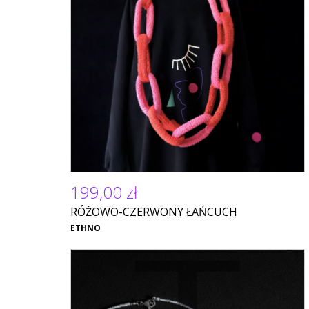
199,00 zł
RÓŻOWO-CZERWONY ŁAŃCUCH
ETHNO