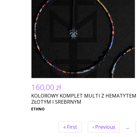
160,00 zł
KOLOROWY KOMPLET MULTI Z HEMATYTEM
ZŁOTYM I SREBRNYM
ETHNO
Pierwsza
« First
Poprzednia
‹ Previous
…
strona
strona
STRONICOWANIE