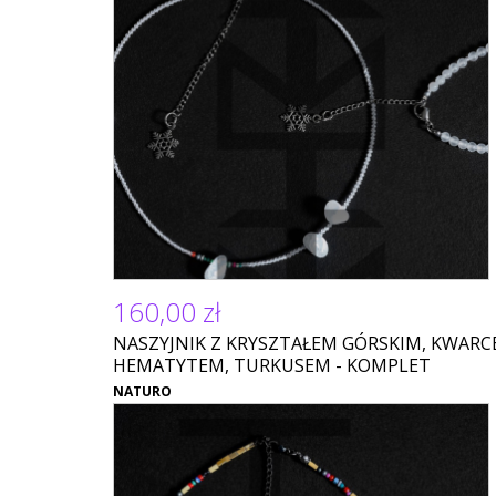
160,00 zł
NASZYJNIK Z KRYSZTAŁEM GÓRSKIM, KWARC
HEMATYTEM, TURKUSEM - KOMPLET
NATURO