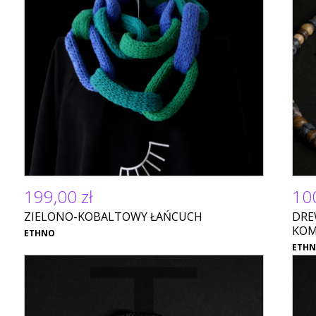
199,00 zł
100
ZIELONO-KOBALTOWY ŁAŃCUCH
DRE
KOM
ETHNO
ETH