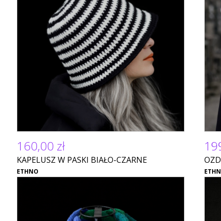
160,00 zł
199
KAPELUSZ W PASKI BIAŁO-CZARNE
OZD
ETHNO
ETH