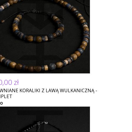
,00 zł
WNIANE KORALIKI Z LAWĄ WULKANICZNĄ -
PLET
NO