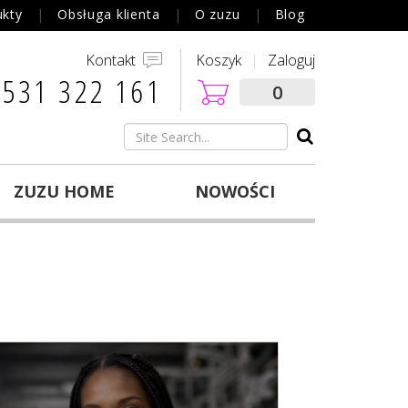
ukty
Obsługa klienta
O zuzu
Blog
Kontakt
Koszyk
Zaloguj
 531 322 161‬
0
ZUZU HOME
NOWOŚCI