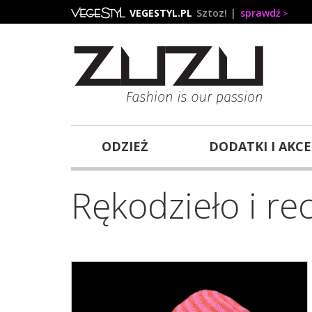
Przejdź
VEGESTYL.PL
Sztoz!
sprawdź
do
treści
ODZIEŻ
DODATKI I AKC
Rękodzieło i rec