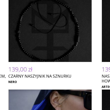
139,00 zł
139
EM,
CZARNY NASZYJNIK NA SZNURKU
NAS
HOW
NERO
ARTE