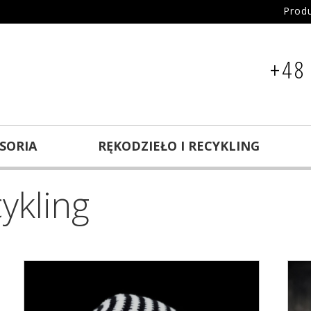
Prod
+48
ESORIA
RĘKODZIEŁO I RECYKLING
ykling