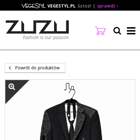
Przejdź
VEGESTYL.PL
Sztoz!
sprawdź
do
treści
Powrót do produktów