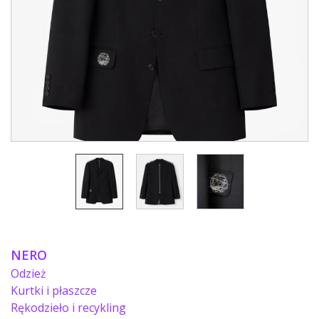
NERO
Odzież
Kurtki i płaszcze
Rękodzieło i recykling