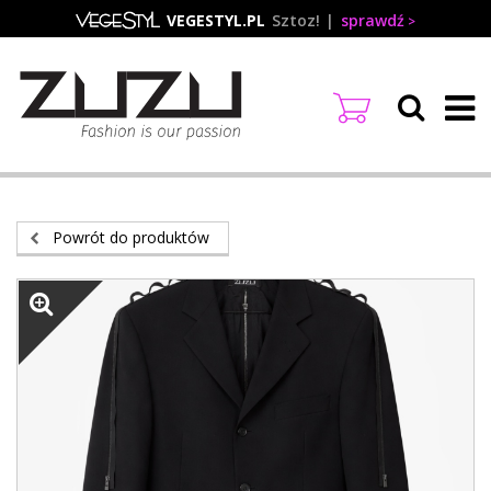
Przejdź
VEGESTYL.PL
Sztoz!
sprawdź
do
treści
Powrót do produktów