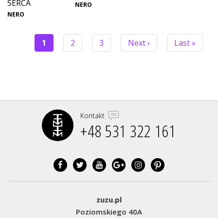
SERCA
NERO
NERO
Bieżąca
1
Strona
2
Strona
3
Następna
Next ›
Ostatnia
Last »
strona
strona
strona
STRONICOWANIE
Kontakt
+48 531 322 161‬
zuzu.pl
Poziomskiego 40A