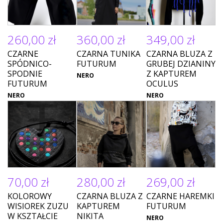
260,00 zł
360,00 zł
349,00 zł
CZARNE
CZARNA TUNIKA
CZARNA BLUZA Z
SPÓDNICO-
FUTURUM
GRUBEJ DZIANINY
SPODNIE
Z KAPTUREM
NERO
FUTURUM
OCULUS
NERO
NERO
70,00 zł
280,00 zł
269,00 zł
KOLOROWY
CZARNA BLUZA Z
CZARNE HAREMKI
WISIOREK ZUZU
KAPTUREM
FUTURUM
W KSZTAŁCIE
NIKITA
NERO