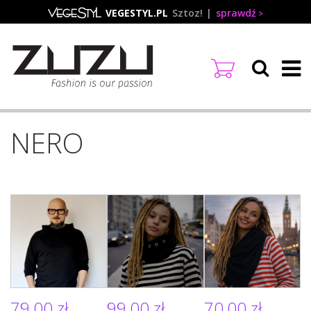
Przejdź
VEGESTYL.PL
Sztoz!
sprawdź
do
treści
NERO
79,00 zł
99,00 zł
70,00 zł