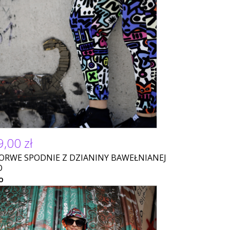
,00 zł
ORWE SPODNIE Z DZIANINY BAWEŁNIANEJ
O
O