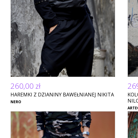
260,00 zł
269
HAREMKI Z DZIANINY BAWEŁNIANEJ NIKITA
KOL
NIL
NERO
ARTE