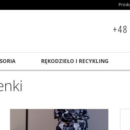
Prod
+48
ESORIA
RĘKODZIEŁO I RECYKLING
enki