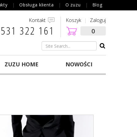
ukty
Obsługa klienta
O zuzu
Blog
Kontakt
Koszyk
Zaloguj
 531 322 161‬
0
ZUZU HOME
NOWOŚCI