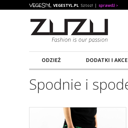
Przejdź
VEGESTYL.PL
Sztoz!
sprawdź
do
treści
ODZIEŻ
DODATKI I AKC
Spodnie i spod