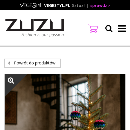
Przejdź
VEGESTYL.PL
Sztoz!
sprawdź
do
treści
Powrót do produktów