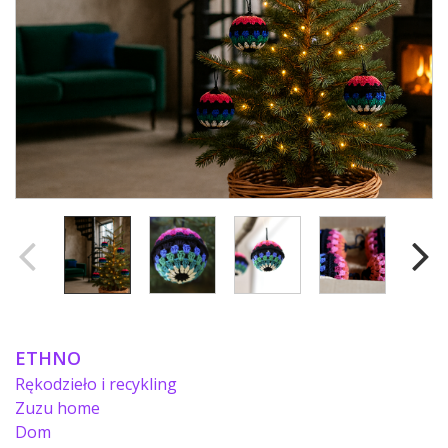
ETHNO
Rękodzieło i recykling
Zuzu home
Dom