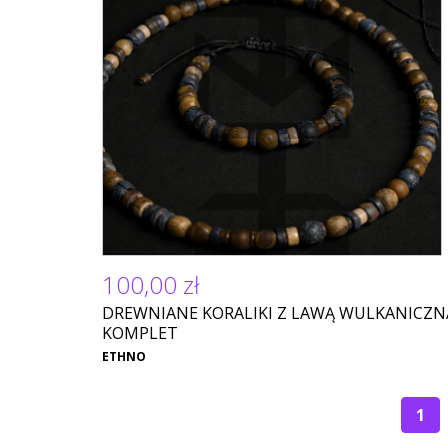
100,00 zł
DREWNIANE KORALIKI Z LAWĄ WULKANICZNĄ
KOMPLET
ETHNO
Bie
1
str
STRONICOWANIE