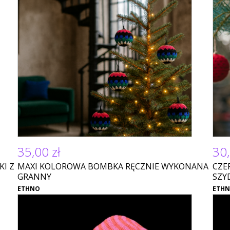
35,00 zł
30,
I Z
MAXI KOLOROWA BOMBKA RĘCZNIE WYKONANA
CZE
GRANNY
SZY
ETHNO
ETH