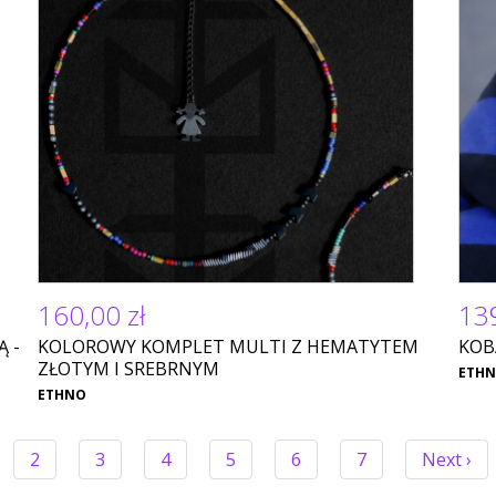
160,00 zł
139
 -
KOLOROWY KOMPLET MULTI Z HEMATYTEM
KOB
ZŁOTYM I SREBRNYM
ETH
ETHNO
żąca
Strona
2
Strona
3
Strona
4
Strona
5
Strona
6
Strona
7
Następn
Next ›
ona
strona