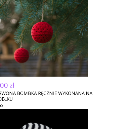
00 zł
RWONA BOMBKA RĘCZNIE WYKONANA NA
DEŁKU
NO