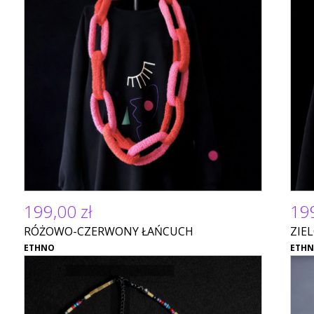
199,00 zł
199
RÓŻOWO-CZERWONY ŁAŃCUCH
ZIE
ETHNO
ETH