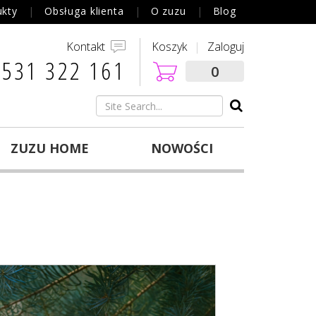
ukty
Obsługa klienta
O zuzu
Blog
Kontakt
Koszyk
Zaloguj
 531 322 161‬
0
ZUZU HOME
NOWOŚCI