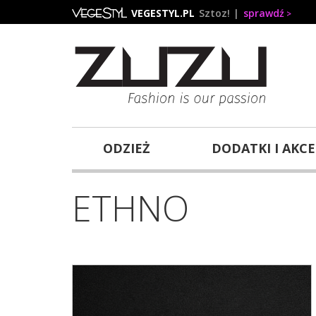
Przejdź
VEGESTYL.PL
Sztoz!
sprawdź
do
treści
ODZIEŻ
DODATKI I AKC
ETHNO