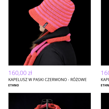
160,00 zł
160
KAPELUSZ W PASKI CZERWONO - RÓŻOWE
KAP
ETHNO
ETH