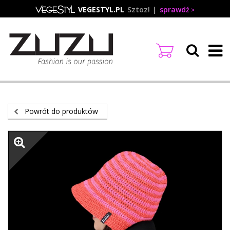
Przejdź
VEGESTYL.PL
Sztoz!
sprawdź
do
treści
Powrót do produktów