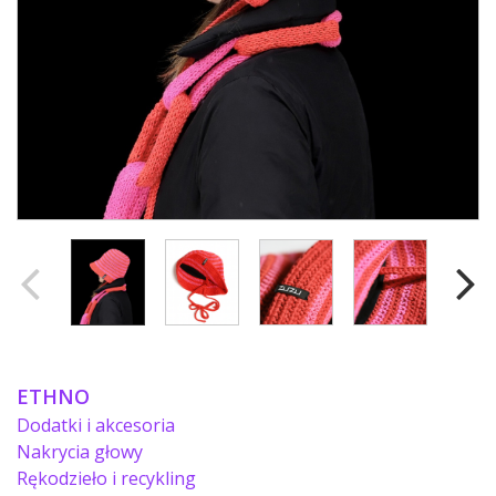
ETHNO
Dodatki i akcesoria
Nakrycia głowy
Rękodzieło i recykling