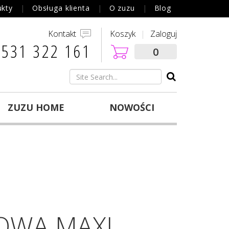
ukty
Obsługa klienta
O zuzu
Blog
Kontakt
Koszyk
Zaloguj
 531 322 161‬
0
ZUZU HOME
NOWOŚCI
OWA MAXI