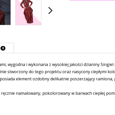
E
0
i, wygodna i wykonana z wysokiej jakości dzianiny Singiel 
jalnie stworzony do tego projektu oraz nasycony ciepłymi k
 posiada element ozdobny delikatnie poszerzający ramiona, 
j ręcznie namalowany, pokolorowany w barwach ciepłej poma