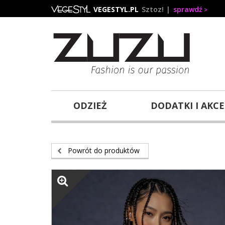
Przejdź
VEGESTYL.PL
Sztoz!
sprawdź
do
treści
ODZIEŻ
DODATKI I AKC
Powrót do produktów