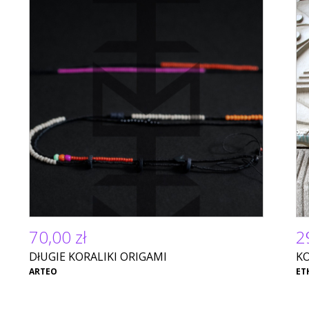
70,00 zł
2
DłUGIE KORALIKI ORIGAMI
K
ARTEO
ET