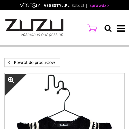
Przejdź
VEGESTYL.PL
Sztoz!
sprawdź
do
treści
Powrót do produktów