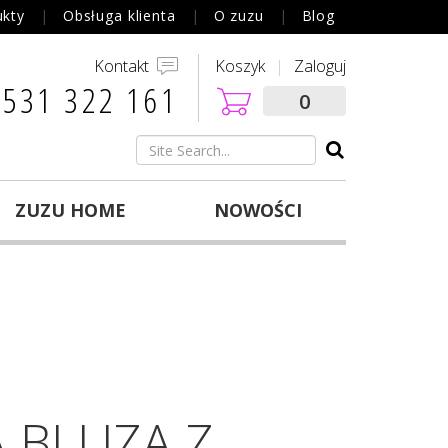
ukty
Obsługa klienta
O zuzu
Blog
Kontakt
Koszyk
Zaloguj
 531 322 161‬
0
ZUZU HOME
NOWOŚCI
 BLUZA Z