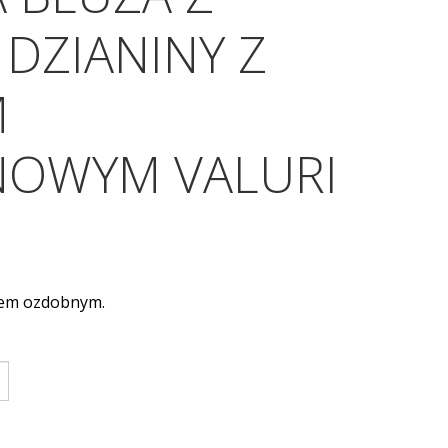
 DZIANINY Z
M
NOWYM VALURI
tem ozdobnym.