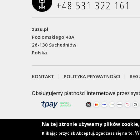
+48 531 322 161‬
zuzu.pl
Poziomskiego 40A
26-130 Suchedniów
Polska
KONTAKT
POLITYKA PRYWATNOŚCI
REG
Obsługujemy płatności internetowe przez sys
Na tej stronie używamy plików cookie
Copyright © 2026
zuzu.pl
All rights reserved.
Wi
Klikając przycisk Akceptuj, zgadzasz się na to.