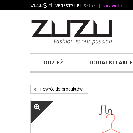
Przejdź
VEGESTYL.PL
Sztoz!
sprawdź
do
treści
ODZIEŻ
DODATKI I AKC
Powrót do produktów