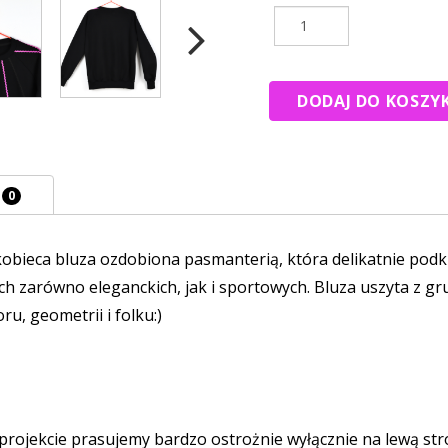
E
0
kobieca bluza ozdobiona pasmanterią, która delikatnie podk
jach zarówno eleganckich, jak i sportowych. Bluza uszyta z
u, geometrii i folku:)
rojekcie prasujemy bardzo ostrożnie wyłącznie na lewą str