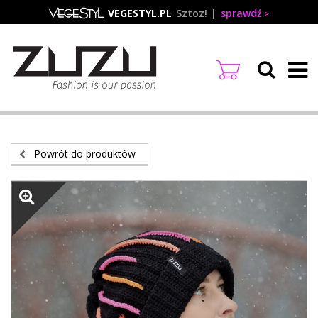
Przejdź
VEGESTYL.PL
Sztoz!
sprawdź
do
treści
Powrót do produktów