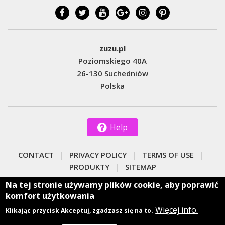
zuzu.pl
Poziomskiego 40A
26-130 Suchedniów
Polska
Help
CONTACT
PRIVACY POLICY
TERMS OF USE
PRODUKTY
SITEMAP
We support internet / card payments through the
Na tej stronie używamy plików cookie, aby poprawić
online payment system
komfort użytkowania
Więcej info.
Klikając przycisk Akceptuj, zgadzasz się na to.
Copyright © 2026
zuzu.pl
All rights reserved.