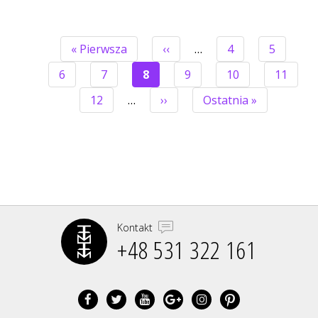
Pierwsza
« Pierwsza
Poprzednia
‹‹
…
Strona
4
Strona
5
strona
strona
STRONICOWANIE
Strona
6
Strona
7
Bieżąca
8
Strona
9
Strona
10
Strona
11
strona
Strona
12
…
Następna
››
Ostatnia
Ostatnia »
strona
strona
Kontakt
+48 531 322 161‬