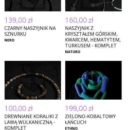
139,00 zł
160,00 zł
CZARNY NASZYJNIK NA
NASZYJNIK Z
SZNURKU
KRYSZTAŁEM GÓRSKIM,
KWARCEM, HEMATYTEM,
NERO
TURKUSEM - KOMPLET
NATURO
100,00 zł
199,00 zł
DREWNIANE KORALIKI Z
ZIELONO-KOBALTOWY
LAWĄ WULKANICZNĄ -
ŁAŃCUCH
KOMPLET
ETHNO