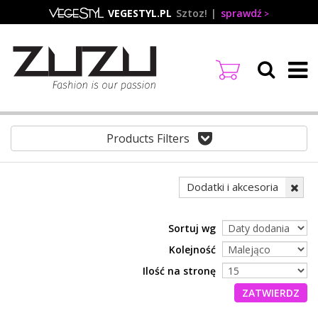
Przejdź
VEGESTYL.PL
Sztoz!
sprawdź
do
treści
Products Filters
Dodatki i akcesoria
Sortuj wg
Kolejność
Ilość na stronę