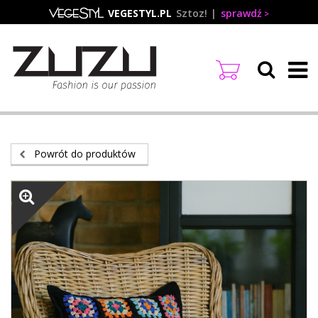
Przejdź
VEGESTYL.PL
Sztoz!
sprawdź
do
treści
Powrót do produktów