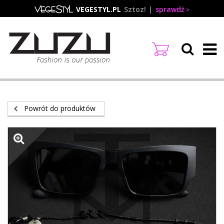
Przejdź
VEGESTYL.PL
Sztoz!
sprawdź
do
treści
Powrót do produktów