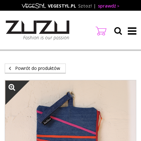
Przejdź
VEGESTYL.PL
Sztoz!
sprawdź
do
treści
Powrót do produktów